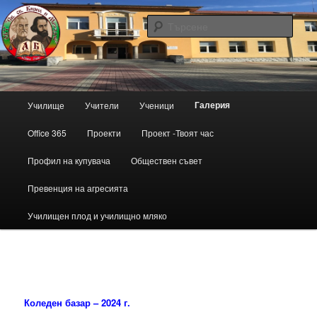
Търс
Основно
Галерия
Училище
Учители
Ученици
Към
меню
Office 365
Проекти
Проект -Твоят час
основното
Профил на купувача
Обществен съвет
съдържание
Превенция на агресията
Училищен плод и училищно мляко
Коледен базар – 2024 г.