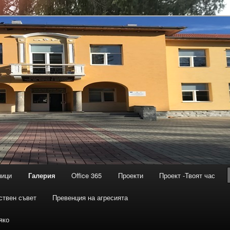
ници
Галерия
Office 365
Проекти
Проект -Твоят час
твен съвет
Превенция на агресията
яко