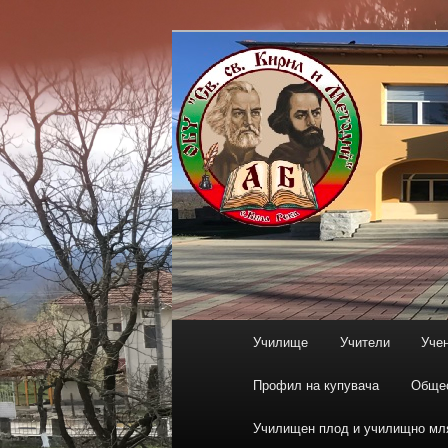
Основно
Училище
Учители
Уче
Към
меню
Профил на купувача
Общес
основното
Училищен плод и училищно мл
съдържание